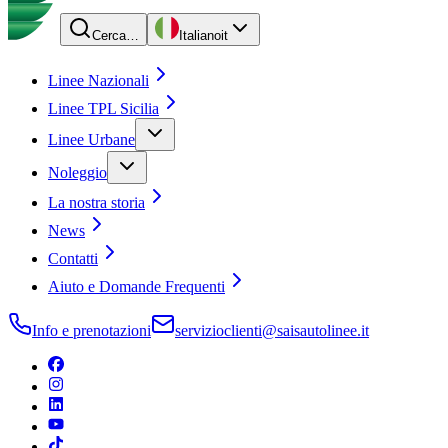
Cerca…
Italiano
it
Linee Nazionali
Linee TPL Sicilia
Linee Urbane
Noleggio
La nostra storia
News
Contatti
Aiuto e Domande Frequenti
Info e prenotazioni
servizioclienti@saisautolinee.it