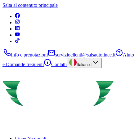
Salta al contenuto principale
|
Info e prenotazioni
servizioclienti@saisautolinee.it
Aiuto
e Domande frequenti
Contatti
Italiano
it
Linee Nazionali