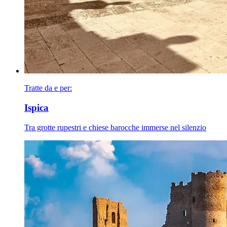
Tratte da e per:
Ispica
Tra grotte rupestri e chiese barocche immerse nel silenzio