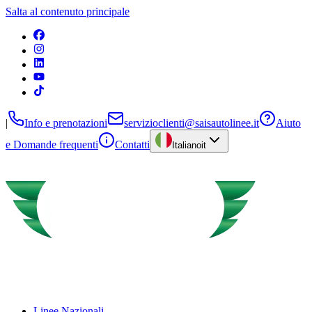
Salta al contenuto principale
|
Info e prenotazioni
servizioclienti@saisautolinee.it
Aiuto
e Domande frequenti
Contatti
Italiano
it
Linee Nazionali