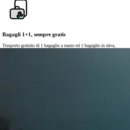
Bagagli 1+1, sempre gratis
Trasporto gratuito di 1 bagaglio a mano ed 1 bagaglio in stiva,
sempre garantito
tratte nazionali
tite da vettori qualificati