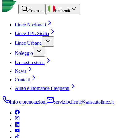
Cerca…
Italiano
it
Linee Nazionali
Linee TPL Sicilia
Linee Urbane
Noleggio
La nostra storia
News
Contatti
Aiuto e Domande Frequenti
Info e prenotazioni
servizioclienti@saisautolinee.it