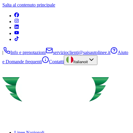
Salta al contenuto principale
|
Info e prenotazioni
servizioclienti@saisautolinee.it
Aiuto
e Domande frequenti
Contatti
Italiano
it
Linee Nazionali