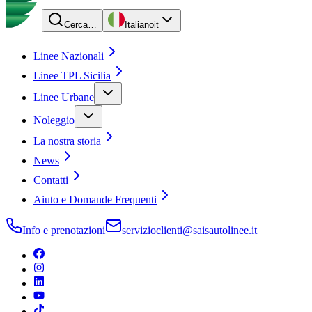
Cerca…
Italiano
it
Linee Nazionali
Linee TPL Sicilia
Linee Urbane
Noleggio
La nostra storia
News
Contatti
Aiuto e Domande Frequenti
Info e prenotazioni
servizioclienti@saisautolinee.it