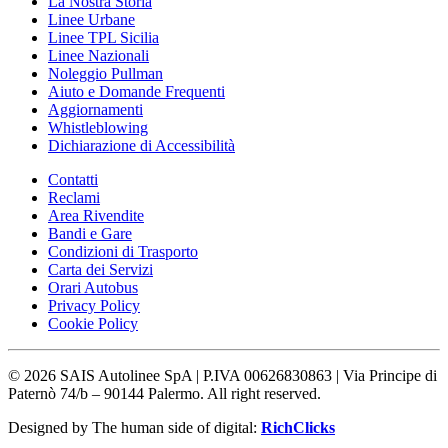
La Nostra Storia
Linee Urbane
Linee TPL Sicilia
Linee Nazionali
Noleggio Pullman
Aiuto e Domande Frequenti
Aggiornamenti
Whistleblowing
Dichiarazione di Accessibilità
Contatti
Reclami
Area Rivendite
Bandi e Gare
Condizioni di Trasporto
Carta dei Servizi
Orari Autobus
Privacy Policy
Cookie Policy
©
2026
SAIS Autolinee SpA | P.IVA 00626830863 | Via Principe di
Paternò 74/b – 90144 Palermo. All right reserved.
Designed by The human side of digital:
RichClicks