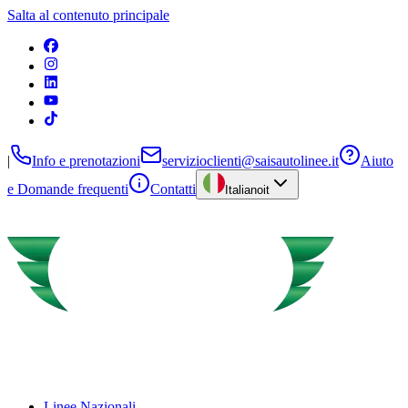
Salta al contenuto principale
|
Info e prenotazioni
servizioclienti@saisautolinee.it
Aiuto
e Domande frequenti
Contatti
Italiano
it
Linee Nazionali