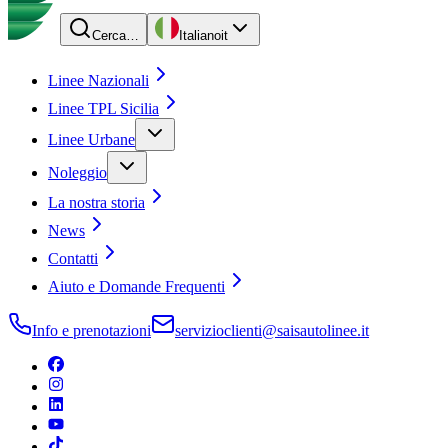
Cerca…
Italiano
it
Linee Nazionali
Linee TPL Sicilia
Linee Urbane
Noleggio
La nostra storia
News
Contatti
Aiuto e Domande Frequenti
Info e prenotazioni
servizioclienti@saisautolinee.it