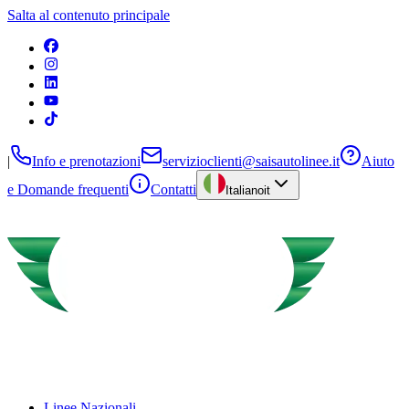
Salta al contenuto principale
|
Info e prenotazioni
servizioclienti@saisautolinee.it
Aiuto
e Domande frequenti
Contatti
Italiano
it
Linee Nazionali