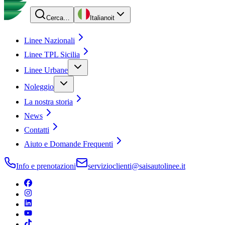
Cerca…
Italiano
it
Linee Nazionali
Linee TPL Sicilia
Linee Urbane
Noleggio
La nostra storia
News
Contatti
Aiuto e Domande Frequenti
Info e prenotazioni
servizioclienti@saisautolinee.it