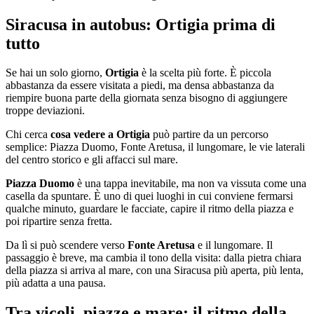
Siracusa in autobus: Ortigia prima di
tutto
Se hai un solo giorno,
Ortigia
è la scelta più forte. È piccola
abbastanza da essere visitata a piedi, ma densa abbastanza da
riempire buona parte della giornata senza bisogno di aggiungere
troppe deviazioni.
Chi cerca
cosa vedere a Ortigia
può partire da un percorso
semplice: Piazza Duomo, Fonte Aretusa, il lungomare, le vie laterali
del centro storico e gli affacci sul mare.
Piazza Duomo
è una tappa inevitabile, ma non va vissuta come una
casella da spuntare. È uno di quei luoghi in cui conviene fermarsi
qualche minuto, guardare le facciate, capire il ritmo della piazza e
poi ripartire senza fretta.
Da lì si può scendere verso
Fonte Aretusa
e il lungomare. Il
passaggio è breve, ma cambia il tono della visita: dalla pietra chiara
della piazza si arriva al mare, con una Siracusa più aperta, più lenta,
più adatta a una pausa.
Tra vicoli, piazze e mare: il ritmo della