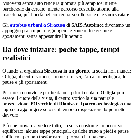
Muoversi senza auto rende la giornata più semplice: niente
parcheggio da cercare, niente percorso costruito attorno alla
macchina, più libertà nel concentrarsi sulle zone che vuoi visitare.
Gli
autobus urbani a Siracusa
di
SAIS Autolinee
diventano un
appoggio pratico per raggiungere le zone utili e gestire gli
spostamenti senza appesantire l’itinerario.
Da dove iniziare: poche tappe, tempi
realistici
Quando si organizza
Siracusa in un giorno
, la scelta non manca:
Ortigia, il centro storico, il mare, i musei, l’area archeologica, le
pause e gli spostamenti.
Per questo conviene partire da una priorità chiara.
Ortigia
può
essere il cuore della visita, il centro storico la sua naturale
prosecuzione,
l’Orecchio di Dioniso
e il
parco archeologico
una
tappa da aggiungere solo se il tempo a disposizione lo permette
davvero.
Più che provare a vedere tutto, ha senso costruire un percorso
equilibrato: alcune tappe principali, qualche tratto a piedi e pause
sufficienti per non trasformare la giornata in una corsa.