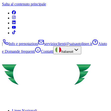
Salta al contenuto principale
|
Info e prenotazioni
servizioclienti@saisautolinee.it
Aiuto
e Domande frequenti
Contatti
Italiano
it
Linee Nazionali