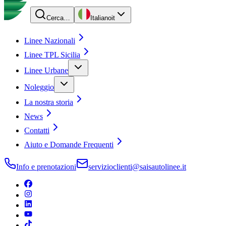
Cerca…
Italiano
it
Linee Nazionali
Linee TPL Sicilia
Linee Urbane
Noleggio
La nostra storia
News
Contatti
Aiuto e Domande Frequenti
Info e prenotazioni
servizioclienti@saisautolinee.it