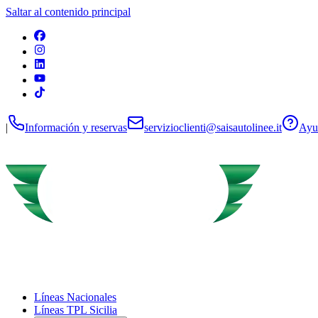
Saltar al contenido principal
|
Información y reservas
servizioclienti@saisautolinee.it
Ayud
Líneas Nacionales
Líneas TPL Sicilia