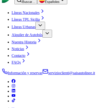
Buscar…
Español
es
Líneas Nacionales
Líneas TPL Sicilia
Líneas Urbanas
Alquiler de Autobús
Nuestra Historia
Noticias
Contacto
FAQs
Información y reservas
servizioclienti@saisautolinee.it